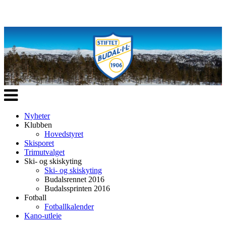
Veksle
navigasjon
Nyheter
Klubben
Hovedstyret
Skisporet
Trimutvalget
Ski- og skiskyting
Ski- og skiskyting
Budalsrennet 2016
Budalssprinten 2016
Fotball
Fotballkalender
Kano-utleie