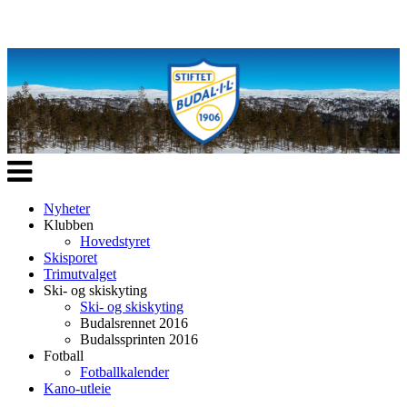
Veksle
navigasjon
Nyheter
Klubben
Hovedstyret
Skisporet
Trimutvalget
Ski- og skiskyting
Ski- og skiskyting
Budalsrennet 2016
Budalssprinten 2016
Fotball
Fotballkalender
Kano-utleie