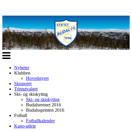
Veksle
navigasjon
Nyheter
Klubben
Hovedstyret
Skisporet
Trimutvalget
Ski- og skiskyting
Ski- og skiskyting
Budalsrennet 2016
Budalssprinten 2016
Fotball
Fotballkalender
Kano-utleie