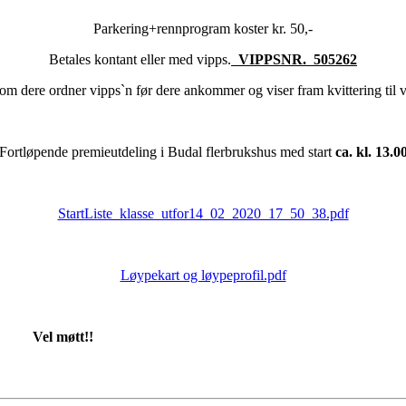
Parkering+rennprogram koster kr. 50,-
Betales kontant eller med vipps.
VIPPS
NR. 505262
 om dere ordner vipps`n før dere ankommer og viser fram kvittering til v
Fortløpende premieutdeling i Budal flerbrukshus med start
ca. kl. 13.0
StartListe_klasse_utfor14_02_2020_17_50_38.pdf
Løypekart og løypeprofil.pdf
Vel møtt!!