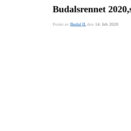
Budalsrennet 2020,s
Postet av
Budal IL
den
14. feb 2020