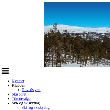
Veksle
navigasjon
Nyheter
Klubben
Hovedstyret
Skisporet
Trimutvalget
Ski- og skiskyting
Ski- og skiskyting