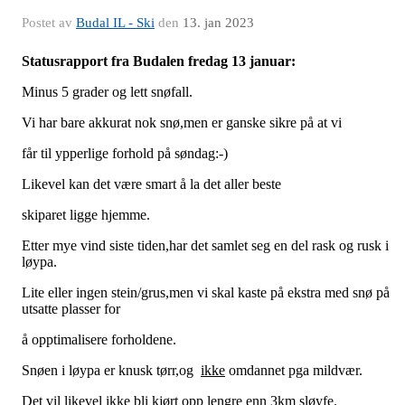
Postet av
Budal IL - Ski
den
13. jan 2023
Statusrapport fra Budalen fredag 13 januar:
Minus 5 grader og lett snøfall.
Vi har bare akkurat nok snø,men er ganske sikre på at vi
får til ypperlige forhold på søndag:-)
Likevel kan det være smart å la det aller beste
skiparet ligge hjemme.
Etter mye vind siste tiden,har det samlet seg en del rask og rusk i
løypa.
Lite eller ingen stein/grus,men vi skal kaste på ekstra med snø på
utsatte plasser for
å opptimalisere forholdene.
Snøen i løypa er knusk tørr,og
ikke
omdannet pga mildvær.
Det vil likevel
ikke
bli kjørt opp lengre enn 3km sløyfe.