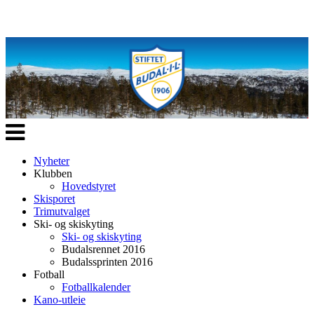
Veksle
navigasjon
Nyheter
Klubben
Hovedstyret
Skisporet
Trimutvalget
Ski- og skiskyting
Ski- og skiskyting
Budalsrennet 2016
Budalssprinten 2016
Fotball
Fotballkalender
Kano-utleie