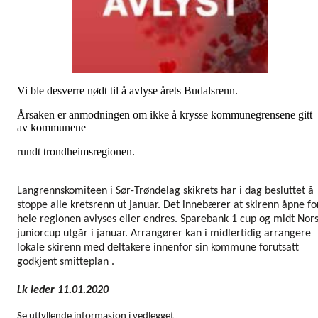
Vi ble desverre nødt til å avlyse årets Budalsrenn.
Årsaken er anmodningen om ikke å krysse kommunegrensene gitt
av kommunene
rundt trondheimsregionen.
Langrennskomiteen i Sør-Trøndelag skikrets har i dag besluttet å
stoppe alle kretsrenn ut januar. Det innebærer at skirenn åpne fo
hele regionen avlyses eller endres. Sparebank 1 cup og midt Nor
juniorcup utgår i januar. Arrangører kan i midlertidig arrangere
lokale skirenn med deltakere innenfor sin kommune forutsatt
godkjent smitteplan .
Lk leder 11.01.2020
Se utfyllende informasjon i vedlegget