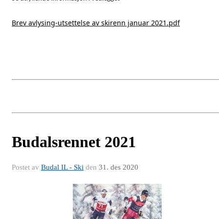
Brev avlysing-utsettelse av skirenn januar 2021.pdf
Budalsrennet 2021
Postet av
Budal IL - Ski
den
31. des 2020