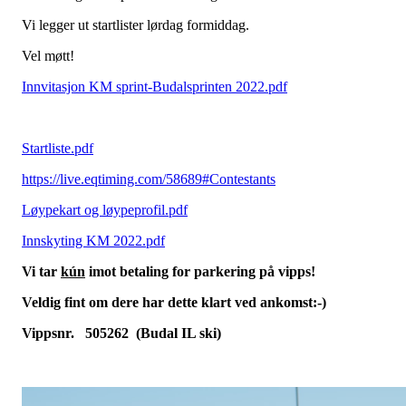
Vi legger ut startlister lørdag formiddag.
Vel møtt!
Innvitasjon KM sprint-Budalsprinten 2022.pdf
Startliste.pdf
https://live.eqtiming.com/58689#Contestants
Løypekart og løypeprofil.pdf
Innskyting KM 2022.pdf
Vi tar
kún
imot betaling for parkering på vipps!
Veldig fint om dere har dette klart ved ankomst:-)
Vippsnr. 505262 (Budal IL ski)