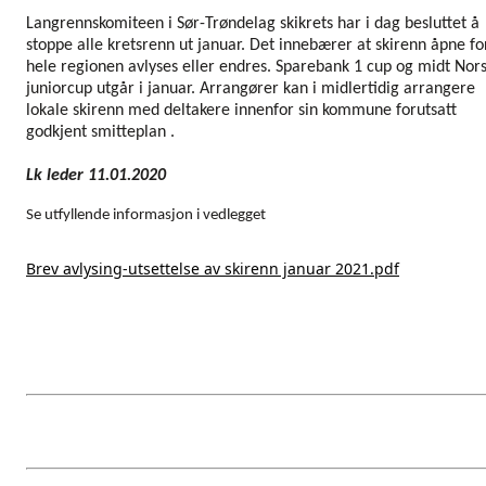
Langrennskomiteen i Sør-Trøndelag skikrets har i dag besluttet å
stoppe alle kretsrenn ut januar. Det innebærer at skirenn åpne fo
hele regionen avlyses eller endres. Sparebank 1 cup og midt Nor
juniorcup utgår i januar. Arrangører kan i midlertidig arrangere
lokale skirenn med deltakere innenfor sin kommune forutsatt
godkjent smitteplan .
Lk leder 11.01.2020
Se utfyllende informasjon i vedlegget
Brev avlysing-utsettelse av skirenn januar 2021.pdf