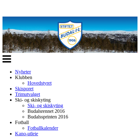
Veksle
navigasjon
Nyheter
Klubben
Hovedstyret
Skisporet
Trimutvalget
Ski- og skiskyting
Ski- og skiskyting
Budalsrennet 2016
Budalssprinten 2016
Fotball
Fotballkalender
Kano-utleie