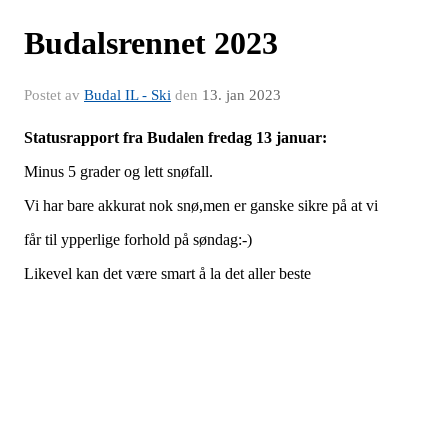
Budalsrennet 2023
Postet av
Budal IL - Ski
den
13. jan 2023
Statusrapport fra Budalen fredag 13 januar:
Minus 5 grader og lett snøfall.
Vi har bare akkurat nok snø,men er ganske sikre på at vi
får til ypperlige forhold på søndag:-)
Likevel kan det være smart å la det aller beste
skiparet ligge hjemme.
Etter mye vind siste tiden,har det samlet seg en del rask og rusk i
løypa.
Lite eller ingen stein/grus,men vi skal kaste på ekstra med snø på
utsatte plasser for
å opptimalisere forholdene.