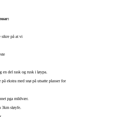
nuar:
sikre på at vi
este
g en del rask og rusk i løypa.
e på ekstra med snø på utsatte plasser for
net pga mildvær.
n 3km sløyfe.
r.