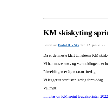
KM skiskyting spri
Postet av
Budal IL - Ski
den
12. jan 2022
Da er det meste klart til helgens KM skis
Vi har masse snø , og værmeldingene er hel
Påmeldingen er åpen t.o.m fredag.
Vi legger ut startlister lørdag formiddag.
Vel møtt!
Innvitasjon KM sprint-Budalsprinten 2022