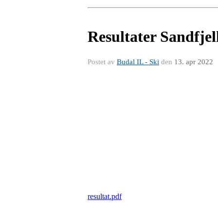
Resultater Sandfjel
Postet av
Budal IL - Ski
den
13. apr 2022
resultat.pdf