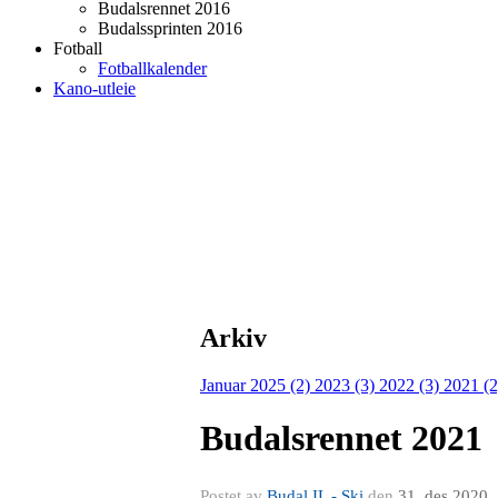
Budalsrennet 2016
Budalssprinten 2016
Fotball
Fotballkalender
Kano-utleie
Arkiv
Januar 2025 (2)
2023 (3)
2022 (3)
2021 (
Budalsrennet 2021
Postet av
Budal IL - Ski
den
31. des 2020