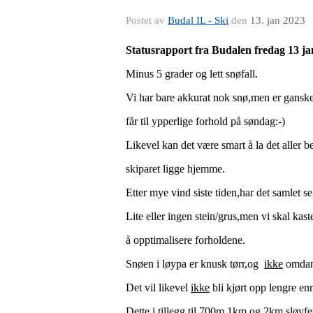
Postet av
Budal IL - Ski
den
13. jan 2023
Statusrapport fra Budalen fredag 13 ja
Minus 5 grader og lett snøfall.
Vi har bare akkurat nok snø,men er ganske 
får til ypperlige forhold på søndag:-)
Likevel kan det være smart å la det aller b
skiparet ligge hjemme.
Etter mye vind siste tiden,har det samlet se
Lite eller ingen stein/grus,men vi skal kast
å opptimalisere forholdene.
Snøen i løypa er knusk tørr,og
ikke
omdan
Det vil likevel
ikke
bli kjørt opp lengre en
Dette i tillegg til 700m,1km og 2km sløyfe