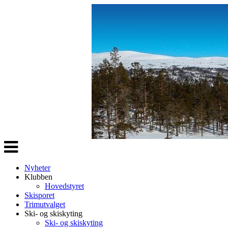
Veksle
navigasjon
Nyheter
Klubben
Hovedstyret
Skisporet
Trimutvalget
Ski- og skiskyting
Ski- og skiskyting