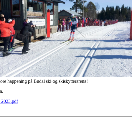
ening på Budal ski-og skiskytterarena!
n.
 2023.pdf