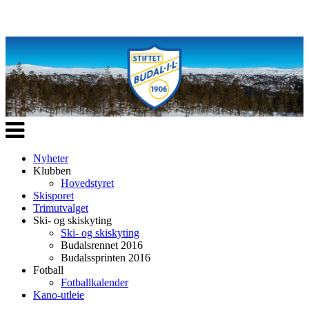
Veksle
navigasjon
Nyheter
Klubben
Hovedstyret
Skisporet
Trimutvalget
Ski- og skiskyting
Ski- og skiskyting
Budalsrennet 2016
Budalssprinten 2016
Fotball
Fotballkalender
Kano-utleie